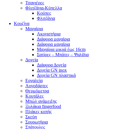
Τσαγιέρες
Φλιτζάνια-Κύπελλα
Κούπες
Φλιτζάνια
Κουζίνα
Mαχαίρια
Ακονιστήρια
Διάφορα μαχαίρια
Διάφορα μαχαίρια
Μαχαίρια μικρά έως 16cm
Σατίρες – Μπάτες – Ψαλίδια
Δοχεία
Διάφορα Δοχεία
Δοχεία GN inox
Δοχεία GN πλαστικά
Εργαλεία
Αυγοδάρτες
Θερμόμετρα
Κουτάλες
Μπώλ ανάμειξης
Ξυλάκια fingerfood
Πλάκες κοπής
Σκεύη
Σουρωτήρια
Σπάτουλες