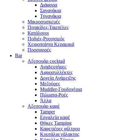
Διάφορα
Σαγανάκια
Τηγανάκια
Μικροσυσκευές
Πινακίδες-Ταμπέλες
Κατάλογοι
Ποδιές-Ρουχισμός
Χειροποίητα Κεραμικά
Προσφορές
Bar
Αξεσουάρ cocktail
Αναδευτήρες
Αφροσυλλέκτες
Δοχεία Ανάμειξης
Μεζούρες
Muddler-Γουδοχέρια
Πώματα-Ροές
Άλλα
Αξεσουάρ καφέ
Tamper
Εργαλεία καφέ
Θήκες Tamping
Καφετιέρες φίλτρου
Κουτάλια γάλακτος
Κύπελλα-Σέικερ