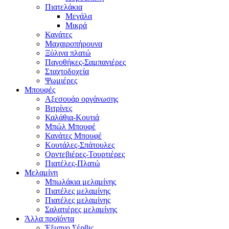
Πιατελάκια
Μεγάλα
Μικρά
Κανάτες
Μαχαιροπήρουνα
Ξύλινα πλατώ
Παγοθήκες-Σαμπανιέρες
Σταχτοδοχεία
Ψωμιέρες
Μπουφές
Αξεσουάρ οργάνωσης
Βιτρίνες
Καλάθια-Κουτιά
Μπώλ Μπουφέ
Κανάτες Μπουφέ
Κουτάλες-Σπάτουλες
Ορντεβιέρες-Τουρτιέρες
Πιατέλες-Πλατώ
Μελαμίνη
Μπωλάκια μελαμίνης
Πιατέλες μελαμίνης
Πιατέλες μελαμίνης
Σαλατιέρες μελαμίνης
Άλλα προϊόντα
Έξυπνο Σέρβις