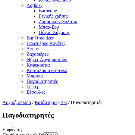
Λαβίδες
Barbeque
Γενικής χρήσης
Ζυμαρικών-Σαλάτας
Μπαρ-Σεφ
Πάγου-Ζάχαρης
Bar Organizer
Γαλατιέρες-Κανάτες
Δίσκοι
Ζαχαριέρες
Θήκες Λογαριασμών
Καφεκούτια
Κουταλάκια espresso
Μπρίκια
Παγοδιατηρητές
Σέικερ
Σέσουλες
Αρχική σελίδα
/
Κατάστημα
/
Bar
/
Παγοδιατηρητές
Παγοδιατηρητές
Εμφάνιση
Προϊόντα ανά σελίδα