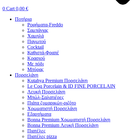
0
Cart
0,00
€
Ποτήρια
Ροφήματα-Freddo
Σαμπάνιας
Χαμηλά
Παγωτού
Cocktail
Καθιστά-Φραπέ
Κρασιού
Με πόδι
Μπύρας
Πορσελάνη
Kutahya Premium Πορσελάνη
Le Coq Porcelain & ID FINE PORCELAIN
Λευκή Πορσελάνη
Μπώλ-Σαλατιέρες
Πιάτα ζυμαρικών-ριζότο
Χρωματιστή Πορσελάνη
Εξαρτήματα
Bonna Premium Χρωματιστή Πορσελάνη
Bonna Premium Λευκή Πορσελάνη
Πιατέλες
Πιατέλες pizza