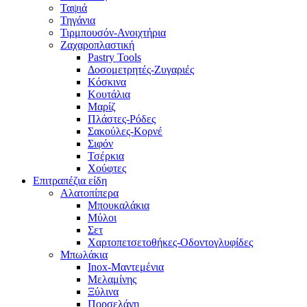
Ταψιά
Τηγάνια
Τιρμπουσόν-Ανοιχτήρια
Ζαχαροπλαστική
Pastry Tools
Δοσομετρητές-Ζυγαριές
Κόσκινα
Κουτάλια
Μαρίζ
Πλάστες-Ρόδες
Σακούλες-Κορνέ
Σιφόν
Τσέρκια
Χούφτες
Επιτραπέζια είδη
Αλατοπίπερα
Μπουκαλάκια
Μύλοι
Σετ
Χαρτοπετσετοθήκες-Οδοντογλυφίδες
Μπωλάκια
Inox-Μαντεμένια
Μελαμίνης
Ξύλινα
Πορσελάνη