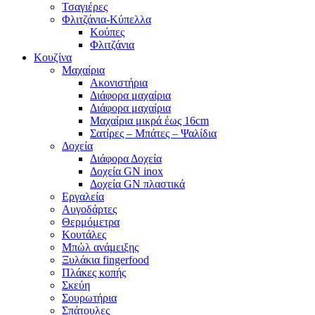
Τσαγιέρες
Φλιτζάνια-Κύπελλα
Κούπες
Φλιτζάνια
Κουζίνα
Mαχαίρια
Ακονιστήρια
Διάφορα μαχαίρια
Διάφορα μαχαίρια
Μαχαίρια μικρά έως 16cm
Σατίρες – Μπάτες – Ψαλίδια
Δοχεία
Διάφορα Δοχεία
Δοχεία GN inox
Δοχεία GN πλαστικά
Εργαλεία
Αυγοδάρτες
Θερμόμετρα
Κουτάλες
Μπώλ ανάμειξης
Ξυλάκια fingerfood
Πλάκες κοπής
Σκεύη
Σουρωτήρια
Σπάτουλες