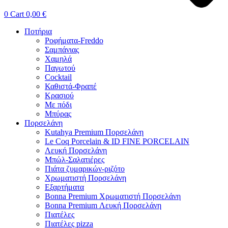
0
Cart
0,00
€
Ποτήρια
Ροφήματα-Freddo
Σαμπάνιας
Χαμηλά
Παγωτού
Cocktail
Καθιστά-Φραπέ
Κρασιού
Με πόδι
Μπύρας
Πορσελάνη
Kutahya Premium Πορσελάνη
Le Coq Porcelain & ID FINE PORCELAIN
Λευκή Πορσελάνη
Μπώλ-Σαλατιέρες
Πιάτα ζυμαρικών-ριζότο
Χρωματιστή Πορσελάνη
Εξαρτήματα
Bonna Premium Χρωματιστή Πορσελάνη
Bonna Premium Λευκή Πορσελάνη
Πιατέλες
Πιατέλες pizza