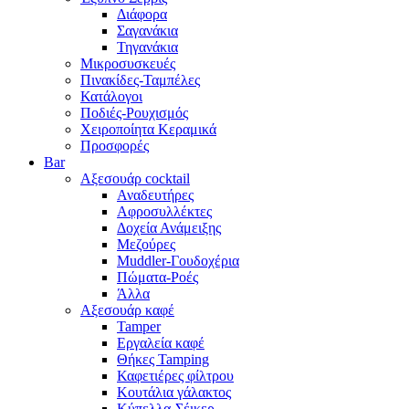
Διάφορα
Σαγανάκια
Τηγανάκια
Μικροσυσκευές
Πινακίδες-Ταμπέλες
Κατάλογοι
Ποδιές-Ρουχισμός
Χειροποίητα Κεραμικά
Προσφορές
Bar
Αξεσουάρ cocktail
Αναδευτήρες
Αφροσυλλέκτες
Δοχεία Ανάμειξης
Μεζούρες
Muddler-Γουδοχέρια
Πώματα-Ροές
Άλλα
Αξεσουάρ καφέ
Tamper
Εργαλεία καφέ
Θήκες Tamping
Καφετιέρες φίλτρου
Κουτάλια γάλακτος
Κύπελλα-Σέικερ