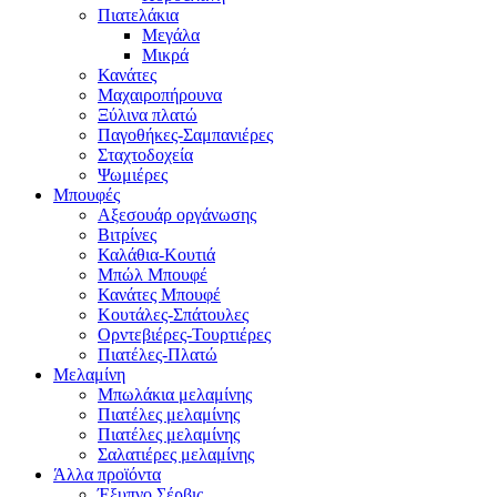
Πιατελάκια
Μεγάλα
Μικρά
Κανάτες
Μαχαιροπήρουνα
Ξύλινα πλατώ
Παγοθήκες-Σαμπανιέρες
Σταχτοδοχεία
Ψωμιέρες
Μπουφές
Αξεσουάρ οργάνωσης
Βιτρίνες
Καλάθια-Κουτιά
Μπώλ Μπουφέ
Κανάτες Μπουφέ
Κουτάλες-Σπάτουλες
Ορντεβιέρες-Τουρτιέρες
Πιατέλες-Πλατώ
Μελαμίνη
Μπωλάκια μελαμίνης
Πιατέλες μελαμίνης
Πιατέλες μελαμίνης
Σαλατιέρες μελαμίνης
Άλλα προϊόντα
Έξυπνο Σέρβις