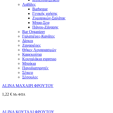
Λαβίδες
Barbeque
Γενικής χρήσης
Ζυμαρικών-Σαλάτας
Μπαρ-Σεφ
Πάγου-Ζάχαρης
Bar Organizer
Γαλατιέρες-Κανάτες
Δίσκοι
Ζαχαριέρες
Θήκες Λογαριασμών
Καφεκούτια
Κουταλάκια espresso
Μπρίκια
Παγοδιατηρητές
Σέικερ
Σέσουλες
ALINA ΜΑΧΑΙΡΙ ΦΡΟΥΤΟΥ
1,22
€
Με ΦΠΑ
ALINA ΚΟΥΤΑΛΙ ΦΡΟΥΤΟΥ