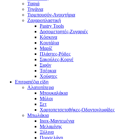
Ταψιά
Τηγάνια
Τιρμπουσόν-Ανοιχτήρια
Ζαχαροπλαστική
Pastry Tools
Δοσομετρητές-Ζυγαριές
Κόσκινα
Κουτάλια
Μαρίζ
Πλάστες-Ρόδες
Σακούλες-Κορνέ
Σιφόν
Τσέρκια
Χούφτες
Επιτραπέζια είδη
Αλατοπίπερα
Μπουκαλάκια
Μύλοι
Σετ
Χαρτοπετσετοθήκες-Οδοντογλυφίδες
Μπωλάκια
Inox-Μαντεμένια
Μελαμίνης
Ξύλινα
Πορσελάνη