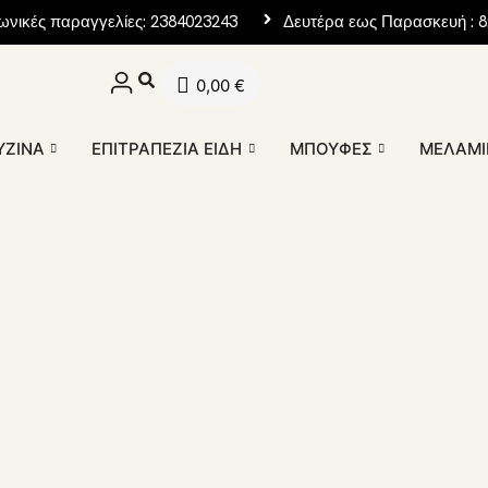
ωνικές παραγγελίες: 2384023243
Δευτέρα εως Παρασκευή : 8:
0,00
€
ΥΖΊΝΑ
ΕΠΙΤΡΑΠΈΖΙΑ ΕΊΔΗ
ΜΠΟΥΦΈΣ
ΜΕΛΑΜΊ