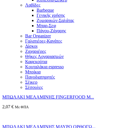
Λαβίδες
Barbeque
Γενικής χρήσης
Ζυμαρικών-Σαλάτας
Μπαρ-Σεφ
Πάγου-Ζάχαρης
Bar Organizer
Γαλατιέρες-Κανάτες
Δίσκοι
Ζαχαριέρες
Θήκες Λογαριασμών
Καφεκούτια
Κουταλάκια espresso
Μπρίκια
Παγοδιατηρητές
Σέικερ
Σέσουλες
ΜΠΩΛΑΚΙ ΜΕΛΑΜΙΝΗΣ FINGERFOOD Μ...
2,07
€
Με ΦΠΑ
ΜΠΩΛΑΚΙ ΜΕΛΑΜΙΝΗΣ ΜΑΥΡΟ ΟΡΘΟΓΩ...