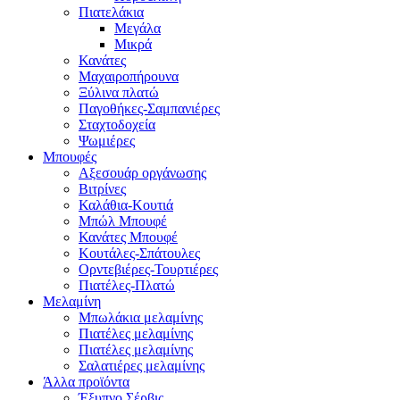
Πιατελάκια
Μεγάλα
Μικρά
Κανάτες
Μαχαιροπήρουνα
Ξύλινα πλατώ
Παγοθήκες-Σαμπανιέρες
Σταχτοδοχεία
Ψωμιέρες
Μπουφές
Αξεσουάρ οργάνωσης
Βιτρίνες
Καλάθια-Κουτιά
Μπώλ Μπουφέ
Κανάτες Μπουφέ
Κουτάλες-Σπάτουλες
Ορντεβιέρες-Τουρτιέρες
Πιατέλες-Πλατώ
Μελαμίνη
Μπωλάκια μελαμίνης
Πιατέλες μελαμίνης
Πιατέλες μελαμίνης
Σαλατιέρες μελαμίνης
Άλλα προϊόντα
Έξυπνο Σέρβις