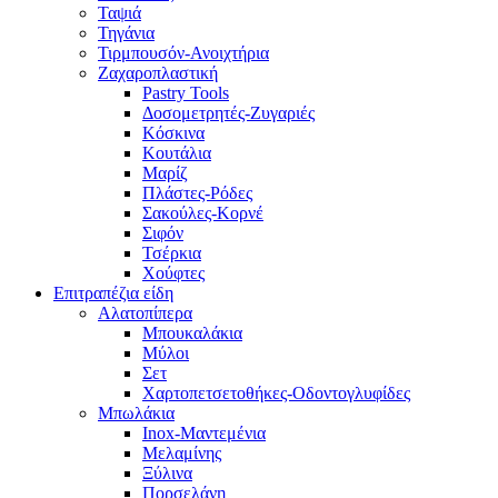
Ταψιά
Τηγάνια
Τιρμπουσόν-Ανοιχτήρια
Ζαχαροπλαστική
Pastry Tools
Δοσομετρητές-Ζυγαριές
Κόσκινα
Κουτάλια
Μαρίζ
Πλάστες-Ρόδες
Σακούλες-Κορνέ
Σιφόν
Τσέρκια
Χούφτες
Επιτραπέζια είδη
Αλατοπίπερα
Μπουκαλάκια
Μύλοι
Σετ
Χαρτοπετσετοθήκες-Οδοντογλυφίδες
Μπωλάκια
Inox-Μαντεμένια
Μελαμίνης
Ξύλινα
Πορσελάνη