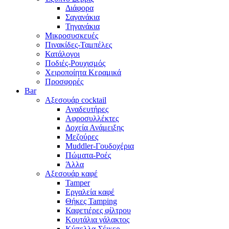
Διάφορα
Σαγανάκια
Τηγανάκια
Μικροσυσκευές
Πινακίδες-Ταμπέλες
Κατάλογοι
Ποδιές-Ρουχισμός
Χειροποίητα Κεραμικά
Προσφορές
Bar
Αξεσουάρ cocktail
Αναδευτήρες
Αφροσυλλέκτες
Δοχεία Ανάμειξης
Μεζούρες
Muddler-Γουδοχέρια
Πώματα-Ροές
Άλλα
Αξεσουάρ καφέ
Tamper
Εργαλεία καφέ
Θήκες Tamping
Καφετιέρες φίλτρου
Κουτάλια γάλακτος
Κύπελλα-Σέικερ