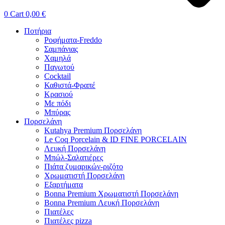
0
Cart
0,00
€
Ποτήρια
Ροφήματα-Freddo
Σαμπάνιας
Χαμηλά
Παγωτού
Cocktail
Καθιστά-Φραπέ
Κρασιού
Με πόδι
Μπύρας
Πορσελάνη
Kutahya Premium Πορσελάνη
Le Coq Porcelain & ID FINE PORCELAIN
Λευκή Πορσελάνη
Μπώλ-Σαλατιέρες
Πιάτα ζυμαρικών-ριζότο
Χρωματιστή Πορσελάνη
Εξαρτήματα
Bonna Premium Χρωματιστή Πορσελάνη
Bonna Premium Λευκή Πορσελάνη
Πιατέλες
Πιατέλες pizza