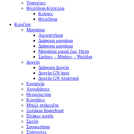
Τσαγιέρες
Φλιτζάνια-Κύπελλα
Κούπες
Φλιτζάνια
Κουζίνα
Mαχαίρια
Ακονιστήρια
Διάφορα μαχαίρια
Διάφορα μαχαίρια
Μαχαίρια μικρά έως 16cm
Σατίρες – Μπάτες – Ψαλίδια
Δοχεία
Διάφορα Δοχεία
Δοχεία GN inox
Δοχεία GN πλαστικά
Εργαλεία
Αυγοδάρτες
Θερμόμετρα
Κουτάλες
Μπώλ ανάμειξης
Ξυλάκια fingerfood
Πλάκες κοπής
Σκεύη
Σουρωτήρια
Σπάτουλες