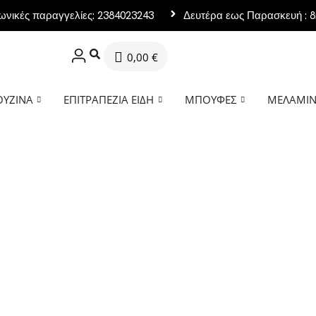
ωνικές παραγγελίες: 2384023243
Δευτέρα εως Παρασκευή : 8:
0,00
€
ΟΥΖΊΝΑ
ΕΠΙΤΡΑΠΈΖΙΑ ΕΊΔΗ
ΜΠΟΥΦΈΣ
ΜΕΛΑΜΊ