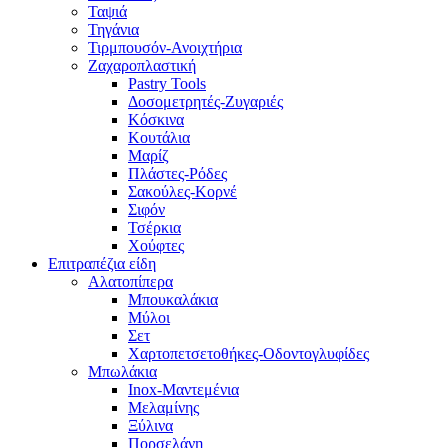
Ταψιά
Τηγάνια
Τιρμπουσόν-Ανοιχτήρια
Ζαχαροπλαστική
Pastry Tools
Δοσομετρητές-Ζυγαριές
Κόσκινα
Κουτάλια
Μαρίζ
Πλάστες-Ρόδες
Σακούλες-Κορνέ
Σιφόν
Τσέρκια
Χούφτες
Επιτραπέζια είδη
Αλατοπίπερα
Μπουκαλάκια
Μύλοι
Σετ
Χαρτοπετσετοθήκες-Οδοντογλυφίδες
Μπωλάκια
Inox-Μαντεμένια
Μελαμίνης
Ξύλινα
Πορσελάνη