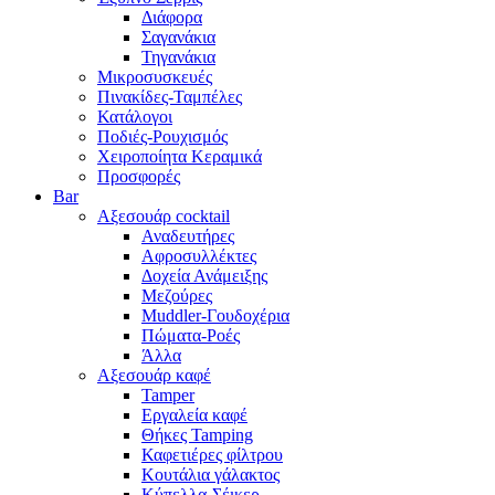
Διάφορα
Σαγανάκια
Τηγανάκια
Μικροσυσκευές
Πινακίδες-Ταμπέλες
Κατάλογοι
Ποδιές-Ρουχισμός
Χειροποίητα Κεραμικά
Προσφορές
Bar
Αξεσουάρ cocktail
Αναδευτήρες
Αφροσυλλέκτες
Δοχεία Ανάμειξης
Μεζούρες
Muddler-Γουδοχέρια
Πώματα-Ροές
Άλλα
Αξεσουάρ καφέ
Tamper
Εργαλεία καφέ
Θήκες Tamping
Καφετιέρες φίλτρου
Κουτάλια γάλακτος
Κύπελλα-Σέικερ