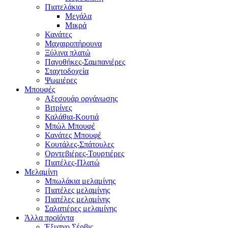
Πιατελάκια
Μεγάλα
Μικρά
Κανάτες
Μαχαιροπήρουνα
Ξύλινα πλατώ
Παγοθήκες-Σαμπανιέρες
Σταχτοδοχεία
Ψωμιέρες
Μπουφές
Αξεσουάρ οργάνωσης
Βιτρίνες
Καλάθια-Κουτιά
Μπώλ Μπουφέ
Κανάτες Μπουφέ
Κουτάλες-Σπάτουλες
Ορντεβιέρες-Τουρτιέρες
Πιατέλες-Πλατώ
Μελαμίνη
Μπωλάκια μελαμίνης
Πιατέλες μελαμίνης
Πιατέλες μελαμίνης
Σαλατιέρες μελαμίνης
Άλλα προϊόντα
Έξυπνο Σέρβις