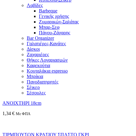
Λαβίδες
Barbeque
Γενικής χρήσης
Ζυμαρικών-Σαλάτας
Μπαρ-Σεφ
Πάγου-Ζάχαρης
Bar Organizer
Γαλατιέρες-Κανάτες
Δίσκοι
Ζαχαριέρες
Θήκες Λογαριασμών
Καφεκούτια
Κουταλάκια espresso
Μπρίκια
Παγοδιατηρητές
Σέικερ
Σέσουλες
ΑΝΟΙΧΤΗΡΙ 18cm
1,34
€
Με ΦΠΑ
ΤΙΡΜΠΟΥΣΟΝ ΚΡΑΣΙΟΥ ΣΠΑΣΤΟ ΓΚΡΙ