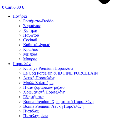
0
Cart
0,00
€
Ποτήρια
Ροφήματα-Freddo
Σαμπάνιας
Χαμηλά
Παγωτού
Cocktail
Καθιστά-Φραπέ
Κρασιού
Με πόδι
Μπύρας
Πορσελάνη
Kutahya Premium Πορσελάνη
Le Coq Porcelain & ID FINE PORCELAIN
Λευκή Πορσελάνη
Μπώλ-Σαλατιέρες
Πιάτα ζυμαρικών-ριζότο
Χρωματιστή Πορσελάνη
Εξαρτήματα
Bonna Premium Χρωματιστή Πορσελάνη
Bonna Premium Λευκή Πορσελάνη
Πιατέλες
Πιατέλες pizza