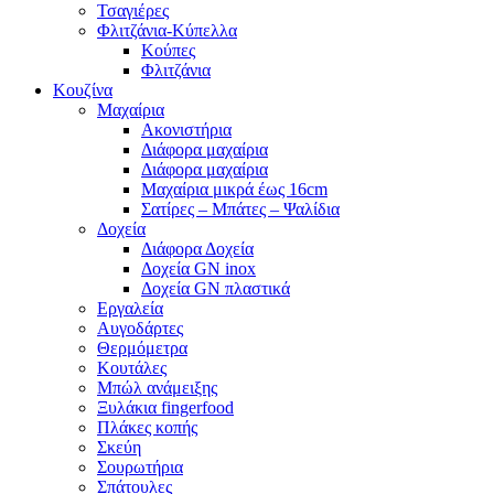
Τσαγιέρες
Φλιτζάνια-Κύπελλα
Κούπες
Φλιτζάνια
Κουζίνα
Mαχαίρια
Ακονιστήρια
Διάφορα μαχαίρια
Διάφορα μαχαίρια
Μαχαίρια μικρά έως 16cm
Σατίρες – Μπάτες – Ψαλίδια
Δοχεία
Διάφορα Δοχεία
Δοχεία GN inox
Δοχεία GN πλαστικά
Εργαλεία
Αυγοδάρτες
Θερμόμετρα
Κουτάλες
Μπώλ ανάμειξης
Ξυλάκια fingerfood
Πλάκες κοπής
Σκεύη
Σουρωτήρια
Σπάτουλες