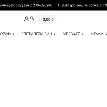
ωνικές παραγγελίες: 2384023243
Δευτέρα εως Παρασκευή : 8:
0,00
€
ΟΥΖΊΝΑ
ΕΠΙΤΡΑΠΈΖΙΑ ΕΊΔΗ
ΜΠΟΥΦΈΣ
ΜΕΛΑΜΊ